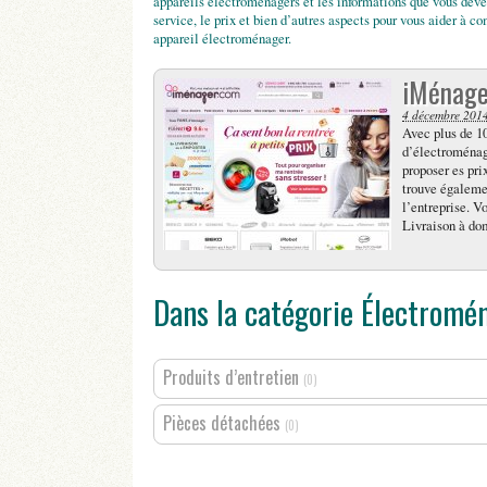
appareils électroménagers et les informations que vous deve
service, le prix et bien d’autres aspects pour vous aider à c
appareil électroménager.
iMénage
4 décembre 201
Avec plus de 10
d’électroménage
proposer es pri
trouve égalemen
l’entreprise. V
Livraison à dom
Dans la catégorie Électromé
Produits d’entretien
(0)
Pièces détachées
(0)