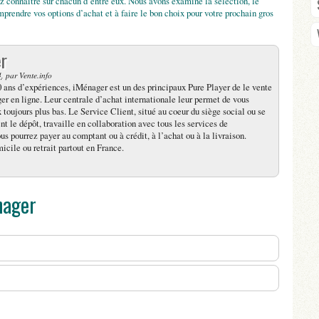
z connaître sur chacun d’entre eux. Nous avons examiné la sélection, le
omprendre vos options d’achat et à faire le bon choix pour votre prochain gros
r
4
, par Vente.info
 ans d’expériences, iMénager est un des principaux Pure Player de le vente
r en ligne. Leur centrale d’achat internationale leur permet de vous
x toujours plus bas. Le Service Client, situé au coeur du siège social ou se
t le dépôt, travaille en collaboration avec tous les services de
ous pourrez payer au comptant ou à crédit, à l’achat ou à la livraison.
icile ou retrait partout en France.
nager