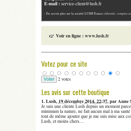
E-mail :
service-client@lush.fr
-
En savoir plus sur la société LUSH France
(identité, comptes an
Voir en ligne :
www.lush.fr
Votez pour ce site
2 votes
Les avis sur cette boutique
1.
Lush,
19 décembre 2014, 22:37
,
par
Anne 
Je suis une cliente Lush depuis un moment parce
minimum la nature, ne fait aucun mal à ma santé e
tout de même ajouter que je me suis mise aux co
Lush, et moins chers…