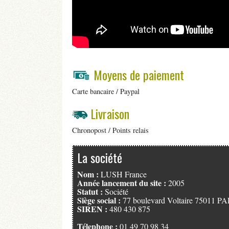
Moyens de paiement
Carte bancaire / Paypal
Livraison
Chronopost / Points relais
La société
Nom :
LUSH France
Année lancement du site :
2005
Statut :
Société
Siège social :
77 boulevard Voltaire 75011 P
SIREN :
480 430 875
Télephone :
01 49 70 98 34