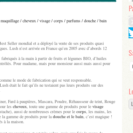
P
maquillage / cheveux / visage / corps / parfums / douche / bain
est Seller mondial et a déployé la vente de ses produits quasi
ques. Lush n’est arrivée en France qu’en 2005 avec d’abords 12
S
 fabriqués à la main à partir de fruits et légumes BIO, d’huiles
contrôlés. Pour madame, mais pour monsieur aussi mais aussi pour
comme le mode de fabrication qui se veut responsable.
h était le fait qu’ils ne testaient pas leurs produits sur des
L
.
iner, Fard à paupières, Mascara, Poudre, Réhausseur de teint, Rouge
cheveux
visage
pour les
, toute une gamme de produits pour le
corps
ustache), aussi de nombreuses crèmes pour le
, les mains, les
douche et le bain
de la gamme de produits pour la
, c’est magique !
és à la maison.