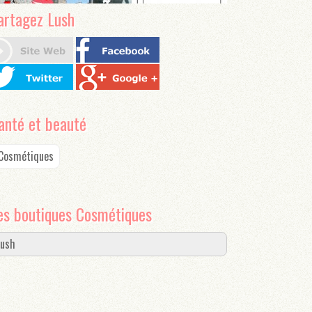
artagez Lush
anté et beauté
Cosmétiques
es boutiques Cosmétiques
Lush