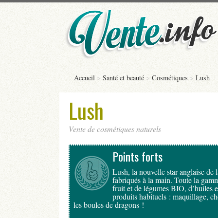
Accueil
>
Santé et beauté
>
Cosmétiques
>
Lush
Lush
Vente de cosmétiques naturels
Points forts
Lush, la nouvelle star anglaise de
fabriqués à la main. Toute la gamm
fruit et de légumes BIO, d’huiles e
produits habituels : maquillage, c
les boules de dragons !