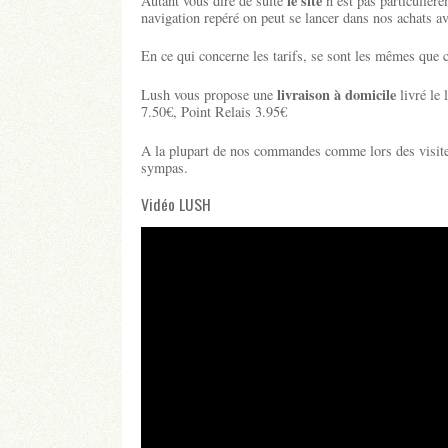
le site
Autant vous dire de suite
n’est pas particulièr
navigation repéré on peut se lancer dans nos achats av
En ce qui concerne les tarifs, se sont les mêmes que 
livraison à domicile
Lush vous propose une
livré le
7.50€, Point Relais 3.95€
A la plupart de nos commandes comme lors des visite
sympas.
Vidéo LUSH